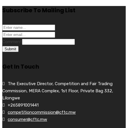
Subscribe To Mailing List
Comment
Submit
Get In Touch
The Executive Director, Competition and Fair Trading
Commission, MERA Complex, 1st Floor, Private Bag 332,
Lilongwe
+265891001441
competitioncommission@cftc.mw
consumer@cftc.mw