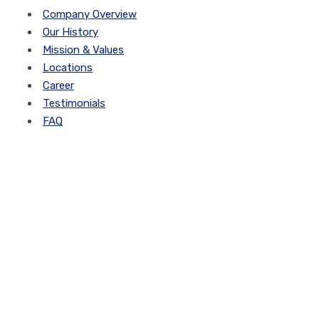
Company Overview
Our History
Mission & Values
Locations
Career
Testimonials
FAQ
Request a Call Back
Vivamus aliquam, lectus eget dictum vulputate, purus tellus
rhoncus diam, at the faucibus mi arcu vitae tortor corper
viverra corper viverra.
Call (888) 123 - 4567