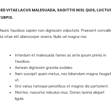
SED VITAE LACUS MALESUADA, SAGITTIS NISL QUIS, LUCTU
TURPIS.
auris faucibus sapien non dignissim vulputate. Praesent convalli
ui vitae elit ullamcorper viverra. Nulla vel magna nisi.
Interdum et malesuada fames ac ante ipsum primis in
faucibus.
Aenean dignissim gravida sodales.
Nam suscipit quam metus, nec bibendum magna feugia
ut.
Orci varius natoque penatibus et magnis dis parturient.
Montes, nascetur ridiculus mus. Donec lacinia aliquet
ligula.