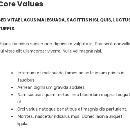
Core Values
SED VITAE LACUS MALESUADA, SAGITTIS NISL QUIS, LUCTU
TURPIS.
auris faucibus sapien non dignissim vulputate. Praesent convalli
ui vitae elit ullamcorper viverra. Nulla vel magna nisi.
Interdum et malesuada fames ac ante ipsum primis in
faucibus.
Aenean dignissim gravida sodales.
Nam suscipit quam metus, nec bibendum magna feugia
ut.
Orci varius natoque penatibus et magnis dis parturient.
Montes, nascetur ridiculus mus. Donec lacinia aliquet
ligula.