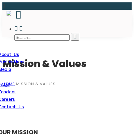
About Us
Mission & Values
Publications
Media
HOME
MISSION & VALUES
FAQs
Tenders
Careers
Contact Us
OUR MISSION